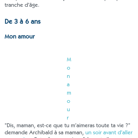
tranche d’âge.
De 3 à 6 ans
Mon amour
M
o
n
a
m
o
u
r
“Dis, maman, est-ce que tu m’aimeras toute ta vie ?”
demande Archibald à sa maman,
un soir avant d’aller