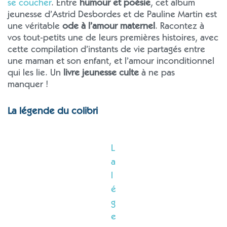
se coucher
. Entre
humour et poésie
, cet album
jeunesse d’Astrid Desbordes et de Pauline Martin est
une véritable
ode à l’amour maternel
. Racontez à
vos tout-petits une de leurs premières histoires, avec
cette compilation d’instants de vie partagés entre
une maman et son enfant, et l’amour inconditionnel
qui les lie. Un
livre jeunesse culte
à ne pas
manquer !
La légende du colibri
L
a
l
é
g
e