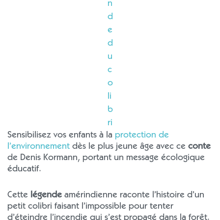
n
d
e
d
u
c
o
li
b
ri
Sensibilisez vos enfants à la
protection de
l’environnement
dès le plus jeune âge avec ce
conte
de Denis Kormann, portant un message écologique
éducatif.
Cette
légende
amérindienne raconte l’histoire d’un
petit colibri faisant l’impossible pour tenter
d’éteindre l’incendie qui s’est propagé dans la forêt.