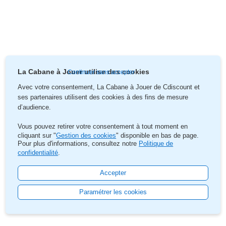
LEGO® Friends 4+ 41723 La Boutique de
La Cabane à Jouer utilise des cookies
Continuer sans accepter
Donuts
Avec votre consentement, La Cabane à Jouer de Cdiscount
et
ses partenaires utilisent des cookies à des fins de mesure
Retrouve Liann dans la boutique de donuts où elle
d’audience.
travaille pendant les vacances. Elle fait appel ...
Vous pouvez retirer votre consentement à tout moment en
01.01.2023 |
Lire l'article
cliquant sur "
Gestion des cookies
" disponible en bas de page.
Pour plus d'informations, consultez notre
Politique de
confidentialité
.
Accepter
Paramétrer les cookies