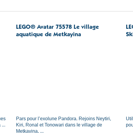
LEGO® Avatar 75578 Le village
LE
aquatique de Metkayina
Sk
ues
Pars pour l’exolune Pandora. Rejoins Neytiri,
Uti
...
Kiri, Ronal et Tonowari dans le village de
pou
Metkayina, ...